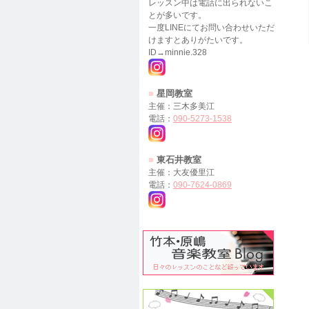
レッスン中は電話に出られないこ
とが多いです。
一度LINEにてお問い合わせいただ
けますとありがたいです。
ID→minnie.328
■
星岡教室
主催：三木多美江
電話：
090-5273-1538
■
東石井教室
主催：大友優里江
電話：
090-7624-0869